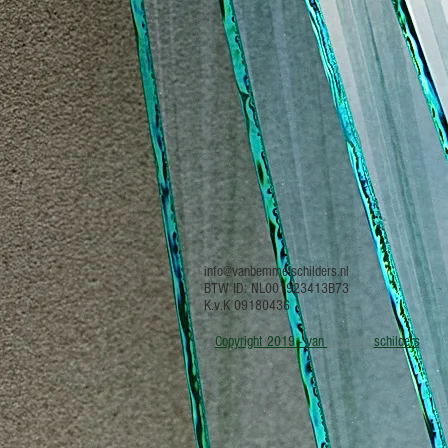
info@vanbemmelschilders.nl
BTW ID: NL001923413B73
K.v.K 09180436
Copyright 2019 - van
Bemmel
schilders