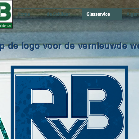
Home
de Schilder
Glasservice
Alge
op de logo voor de vernieuwde w