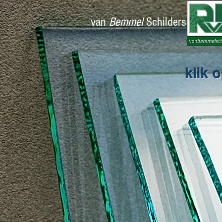
van
Bemmel
Schilders
klik 