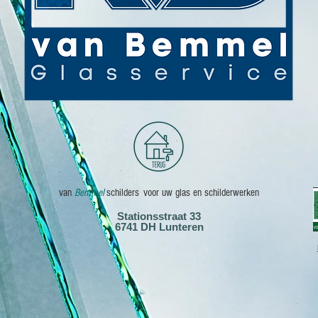
van
Bemmel
schilders
voor uw glas en schilderwerken
Stationsstraat 33
6741 DH Lunteren